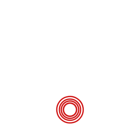
de nye funktioner og de mange højdepunkter forbliver CaraOne
frem for alt en ting: en rigtig campingvogn allrounder […]
HOVEDPUNKTER
Årgang:
2020
SPECIFIKATIONER
11. november 2019