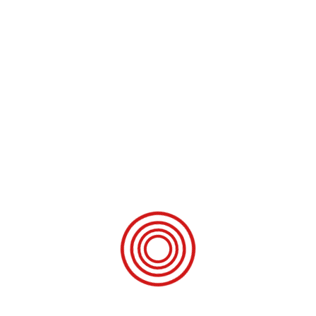
ophold under fritidsaktiviteter som f.eks. jagt eller fiskeri. En tur til
stranden, frokost i det grønne eller helt perfekt at tage med når man
skal besøge familie og venner. Og så er den naturligvis helt perfekt til
en campingtur. Med en egenvægt på bare 650 kg er den et let valg,
som kan trækkes af selv de mindste biler. VEGA 365 GT er indrettet
med en siddegruppe til fire personer der kan omdannes til en
dobbeltseng, klædeskab, toiletrum, overskabe og endekøkken.
Køleskabet på 60 ltr. er placeret i TV-kommoden, så der er god plads i
køkkenet. VEGA 365 GT (NTL) har to langsenge, så man kan få sig en
middagslur uden at skulle rede op i siddegruppen.
PRODUCENT:
VEGA
ÅRGANG: