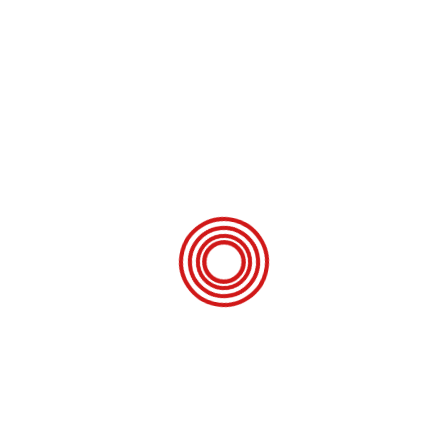
de så kommer tilbage er vognen solgt.
Vi sælger gerne en campingvogn på en betinget slutseddel, så
man lige har en dag eller to, til at mærke efter, om det nu er
det rigtige man har købt. Og som kunder er I sikret, at vognen
er Jeres, i betænkningsperioden.
Fortryder man købet, kan I som kunder hos os, annullere
handlen, helt uden omkostninger, indenfor den aftalte
fortrydelsesperiode.
Alle solgte vogne skal igennem 31 punkter på Vores moderne
værksted, og vogne bliver naturligvis leveret med en frisk gas-
& fugtattest, så I som forbrugere kan være sikre på, at vognen I
har købt, også er i orden.
Vi har altid et bredt udvalg af fabriksnye og brugte
campingvogne på lager.