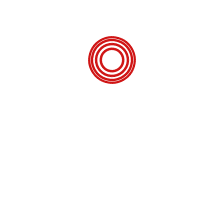
CARAONE 390 QD
CaraOne er ikonet blandt WEINSBERG-campingvogne – og den
vil kun have en ting: at komme ud og køre. Med sin geniale
rumindretning, omfattende udstyrspakke og gennemtænkte
detaljer får du fuld komfort i WEINSBERG-kvalitet. På trods af alle
de nye funktioner og de mange højdepunkter forbliver CaraOne
frem for alt en ting: en rigtig campingvogn allrounder […]